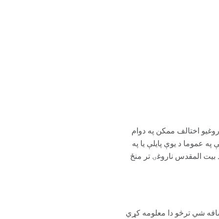
وغیو اختالف ممکن په دوام
 عموما د یوې پایلې یا په
 بیت المقدس ناروغۍ تر منځ
افه شي ترڅو دا معلومه کړي