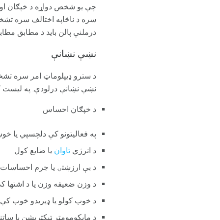
چې یو شخص دواړه د خپګان او می
سره د ناڅاپه اختالف سره تشخیص
درملنې پالن باید د مطابق مطا
نښې نښانې
د سترو ډیپلوماټ امر سره تشخیص 
نښې نښانې درلودې. په لیست ک
د خپګان احساس
په فعالیتونو کې دلچسپي یا خ
د انرژي
تاوان
یا ضایع کول
د بې ارزښتۍ یا جرم احساسات
د وزن ضعیفه وزن یا د اشتها ک
د خوب کولو یا ډیریدو خوب کې 
د مایکومومټر ټیکټریشن یا ساتن