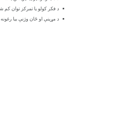
د فکر کولو یا تمرکز توان کم 
د مړینې او ځان وژنې بیا رغونه