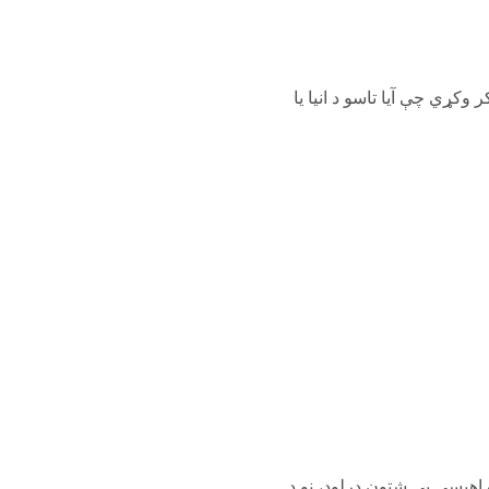
 وکړي چې آیا تاسو د انیا یا
راهیسې یې شتون درلود، نو د