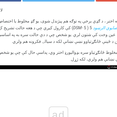
لا
ه اختر
،
د ګډې برخې په توګه هم پیژندل شوی، یو ګډ مخلوط یا اختصا
ایوي الرښود
5 (
DSM-
5) کې کارول کیږي چې د هغه حالت تشریح 
 په عین وخت کې شتون لري. یو شخص چې د دې حالت سره به په اساسي 
ځینې ځانګړتیاوو نښې نښانې لکه د سیالۍ فکرونه هم ولري.
مخلوط ځانګړتیاو سره بډوالیورډ اختر وي، پداسې حال کې چې یو شخص
 نښانې هم ولري، لکه ژړل.
ad