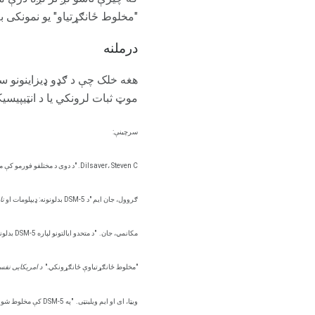
"مخلوط ځانګړتیاو" یو نمونکی
درملنه
هغه خلک چې د ګډو ډیزاینونو سر
موټ ثبات لرونکي یا د انټيپیسی
سرچینې:
Dilsaver، Steven C. "د دوی د مختلفو فورمو کې مخلوط دولتونه."
ګروول، جان ایم "د DSM-5 بدلونونه: ډیپلومات او
نا
مکانمي، جان.
"د متحدو ایالتونو لپاره DSM-5 بدلونونه - د نړیوال بیپولر کنفرانس څخه یو راپور."
"مخلوط ځانګړتیاوې ځانګړونکي."
د امریکایی نفس
ویټا، ای او ایم ویلینټی.
"په DSM-5 کې مخلوط شوي ریاستونه: د کلینیکي پاملرنې، تعلیم، او څیړنې اغیزې."