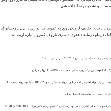
 به ستاسو تشخیص ته اضافه شي.
ه د ناڅاپه اختالف لرونکی وي په عموما کې یوازې د انډیډیروجنټانو لپ
کیک درملو درملنه د هغوی د سری ناروغۍ کنترول لپاره اړینه ده.
نفسیات ټایمز
.
مارچ 2011، 30. د بي بي سي میډیکا، LLC.
پاکي
اختالفونه." د
رواني کنترول مسلکي
.
د می میاشت 2013، 18. رواني مرکزي.
روغتیایی مرکز.
د جون 12، 2011. د رادیوی روغتیا رسنۍ، LLC.
یاتی خپرونې
.
د امریکایی نفسیاتی ټولنې ټولنه.
د اغیزمنو اختلاطاتو ژورنال
.
148.1 (2013): 28-36.