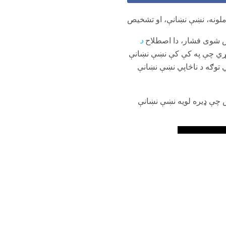
ملونه، نښې نښانې، او تشخیص
ص شوی فشار، دا اصطلاح
د
کړي چې په کې کې نښې نښانې
توګه د ناڅاپي نښې نښانې
 چې ډیره لویه نښې نښانې