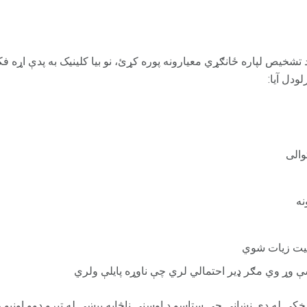
د تشخیص لپاره ځانګړي معیارونه پوره کړئ، نو بیا کلینیک به پدې اړه فکر
لودل آیا:
والی
نه
لیت زیات شوي
ې وړ وي مګر ډیر احتمالي لري چې ناوړه پایلې ولري
خکې له دې نښانې چې ستاسو د اوسني ناڅاپه پیښې له تیرو دوو اونیو 