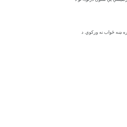
اره ښه ځواب نه ورکوي. د