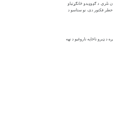
نلري. د ګډوډيدو ځانګړتیاو
 خطر فکتور دی، نو ستاسو د
 د ډیرو ناڅاپه ناروغیو د نهه