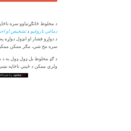
د مخلوط ځانګړتیاوو سره ناڅاپ
دماغي ناروغیو
د
تشخیص او احص
د دواړو فشار او انډول دواړه
سره مخ شي، مګر ممکن ممکن د 
د ګډ مخلوط بل ډول ډول به د 
ولري ممکن د ځینې ناڅاپه نښې