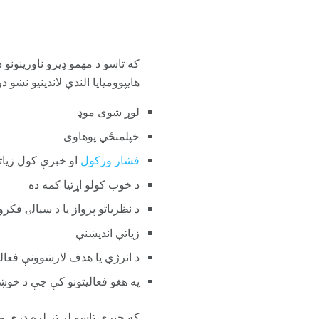
که تاسو د مهمو ډیرو ناورینونو 
هایپوومیایا الندې لاندینیو نښو در
لوړ شوی موډ
خپلمنځي پوهاوى
فشار ورکول
او خبرې کول زیات
د خوب کولو اړتیا کمه ده
د نظریاتو پرواز یا د سیالۍ فکرو
زیاتې اندیښنې
د انرژي یا هدف لارښوونې فعا
په هغو فعالیتونو کې چې د خوښ
که چیرې تاسو لږ تر لږه درې م