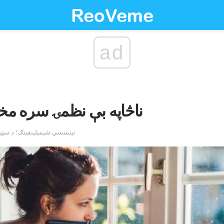
ad
ناڅاپه بې نظمۍ سره مخ
by نینسسي شیمپلینفینګ؛ د سټی