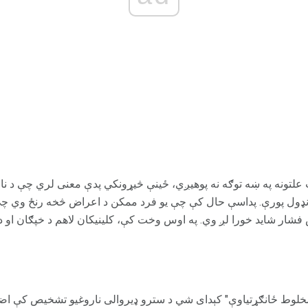
لتونه په ښه توګه نه پوهیږي، ځینې څیړونکي پدې معنی لري چې د نار
ډول پورې. پداسې حال کې چې یو فرد ممکن د اعراض څخه رنځ وي چې په
شار شاید خورا لږ وي. په اوس وخت کې، کلینیکان لاهم د خپګان او د
لوط ځانګړتیاوې" کېدای شي د سترو ډیروالی ناروغیو تشخیص کې اض