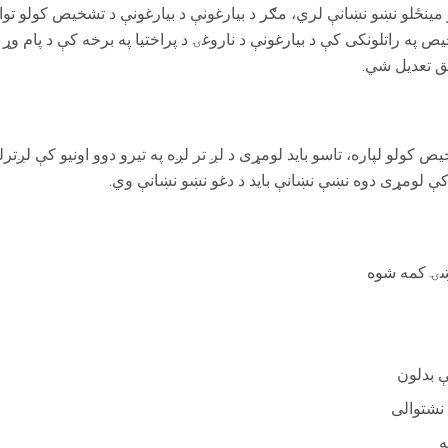
نځلو نښو نښانې لري، مګر د بیارغونې د بیارغونې د تشخیص کولو توان 
 په راتلونکی کې د بیارغونې د ناروغۍ د پراختیا په برخه کې د پام وړ
بق تعدیل شي.
کولو لپاره، تاسو باید لومړی د لږ تر لږه په تیرو دوو اونیو کې لږترلږه
ې لومړی دوه نښې نښانې باید د دغو نښو نښانې وي.
وښۍ کمه شوه
ې بدلون
نشتوالی
ه