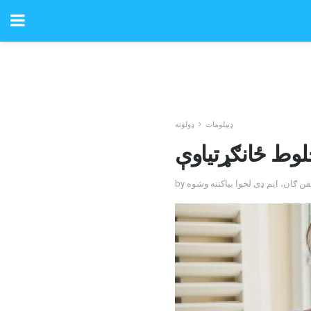
ډیپلومات
ډولونه
لوط ځانګړتیاوې
فن ګان، ایم ډی لخوا بیاکتنه وشوه