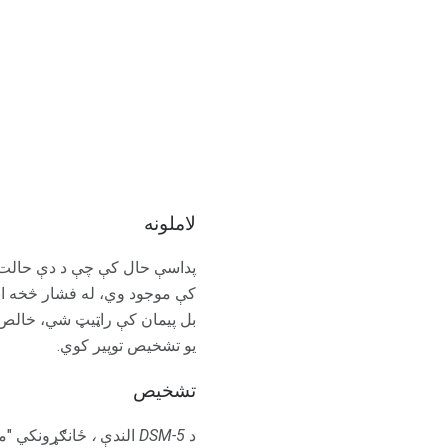
لاملونه
پداسې حال کې چې د دې حالت ع
کې موجود وي، له فشار څخه ان
بل پیمان کې راټيټ شي، خالص ف
یو تشخیص توپیر کوي.
تشخیص
د
DSM-5
الندې
،
ځانګړونکي "مخ