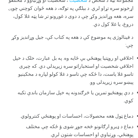
مجموعه بڼه د شخص د
شخصیت
، شخصیت او وړتیاوو د مختلفو
اړخونو سره تړاو لري. د بېلګې په توګه، د هغه ځوان کوچني چوپۍ
سره، هغه وړاندیز وکړ چې د دوی د غوږونو تر شا پټه غلا کول،
دروغ، یا غلا کول دي.
د فینالوژی په موضوع کې د هغه په ​​کتاب کې، جیل وړاندیز وکړ
چې:
اخلاقي او روڼتیا پوهنځي بې ځایه وه. په بل عبارت، خلک د خپل
اخلاقي شخصیت او استخباراتو سره زیږیدلي دي. که چیری
تاسو غلا یاست، دا ځکه چې تاسو د غلا کولو لپاره د مخکینیو
پیښو سره زیږیدلی وو.
د دې پوهنځیو تمرین یا څرګندونه په خپل سازمان باندې تکیه
کوي.
دماغ ټول هغه محصولات، احساسات او پوهنځي کنترولوي.
دماغ د ډیرو ارګانونو څخه جوړ شوی ؤ ځکه چې مختلف
پوهنځي، وړتیاوې او احساسات شتون لري.