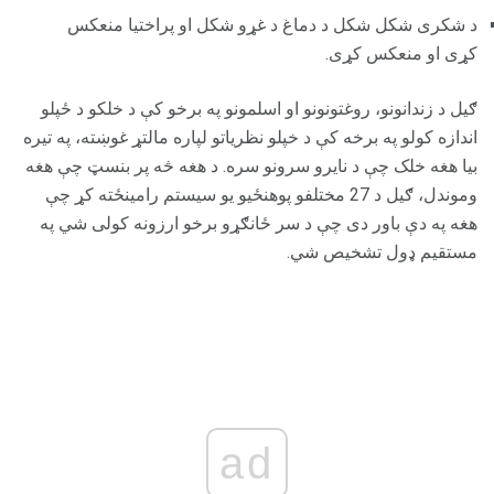
د شکری شکل شکل د دماغ د غړو شکل او پراختیا منعکس
کړی او منعکس کړی.
ګیل د زندانونو، روغتونونو او اسلمونو په برخو کې د خلکو د ځپلو
اندازه کولو په برخه کې د خپلو نظریاتو لپاره مالتړ غوښته، په تیره
بیا هغه خلک چې د نایرو سرونو سره. د هغه څه پر بنسټ چې هغه
وموندل، ګیل د 27 مختلفو پوهنځیو یو سیستم رامینځته کړ چې
هغه په ​​دې باور دی چې د سر ځانګړو برخو ارزونه کولی شي په
مستقیم ډول تشخیص شي.
ad