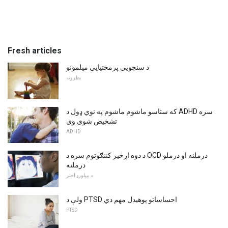
Fresh articles
د سنجویي پرمختیایي میلمونو
نظرونه
که ستاسو ماشوم ماشوم په نوي ډول د ADHD سره
تشخیص شوی وي
ADHD
د دوه اړخیز کننګوتوم سره د OCD درملنه او درملو
درملنه
د بیپلورډ اختر
ولې د PTSD احساساتو پوهیدل مهم دي
PTSD