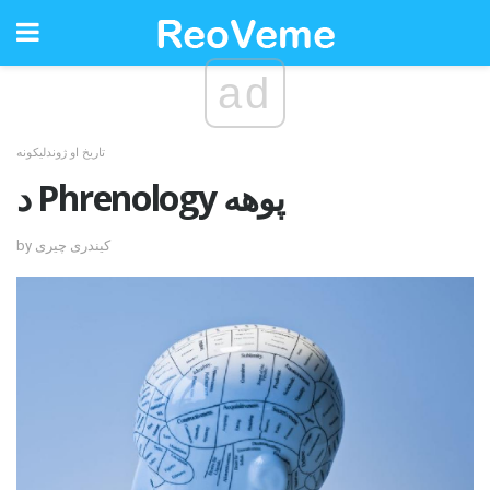
ad
تاریخ او ژوندلیکونه
د Phrenology پوهه
by کیندری چیری