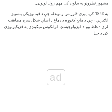
مشهور نظرونو په بدلون کې مهم رول لوبولی.
په 1843 کې، پیری فلورنس وموندله چې د فینالوژیکي بنسټیز
انګیرنې - چې د مایع کڅوړه د دماغ د اصلي شکل سره مطابقت
لري - غلط وو. د فیزولوجیسټ فرانکوس میګینډی په فزیکیولوژی
کی د خپل
ad