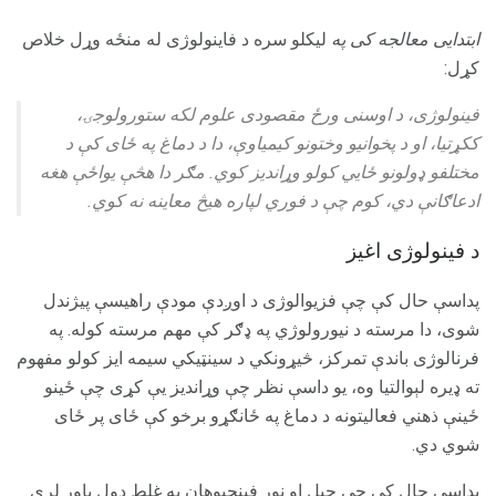
ابتدایی معالجه کی په
لیکلو سره د فاینولوژی له منځه وړل خلاص
کړل:
فینولوژی، د اوسنی ورځ
مقصودی علوم
لکه ستورولوجۍ،
ککړتیا، او د پخوانیو وختونو کیمیاوې، دا د دماغ په ځای کې د
مختلفو ډولونو ځایي کولو وړاندیز کوي. مګر دا هڅې یواځې هغه
ادعاګانې دي، کوم چې د فوري لپاره هیڅ معاینه نه کوي.
د فینولوژی اغیز
پداسې حال کې چې فزیوالوژی د اوږدې مودې راهیسې پیژندل
شوی، دا مرسته د نیورولوژي په ډګر کې مهم مرسته کوله. په
فرنالوژی باندې تمرکز، څیړونکي د سینټیکي سیمه ایز کولو مفهوم
ته ډیره لېوالتیا وه، یو داسې نظر چې وړاندیز یې کړی چې ځینو
ځینې ذهني فعالیتونه د دماغ په ځانګړو برخو کې ځای پر ځای
شوي دي.
پداسې حال کې چې جیل او نور فینجپوهان په غلط ډول باور لري