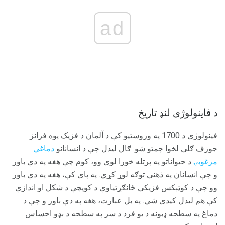
ad
د فاینولوژی لنډ تاریخ
فینولوژی د 1700 په وروستیو کې د آلمان د فزیک پوه فرانز
جوزف ګلی لخوا چمتو شو. ګال لیدل چې د انسانانو
دماغي
مرغوبۍ
د حيواناتو په پرتله خورا لوی وو، کوم چې هغه په ​​دې باور
و چې انسانان په ذهني توګه لوړ کړي. په پای کې، هغه په ​​دې باور
وو چې د کوټېکس فزیکي ځانګړتیاوې د کوپچې د شکل او اندازې
کې هم لیدل کیدی شي. په بل عبارت، هغه په ​​دې باور و چې د
دماغ په سطحه ډبونه د یو فرد د سر په سطحه د بډو احساس