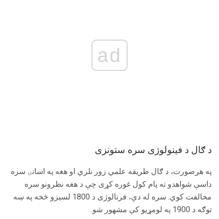
ad
د ګال د فینولوژی سره ستونزی
په هرصورت، د ګال طریقه علمي زور نلري او هغه په ​​اسانۍ سره
داسې شواهدو ته پام کول غوره کړی چې د هغه نظرونو سره
مخالفت کوي. سره له دې، فرنالوژی د 1800 لسیزو څخه په ښه
توګه د 1900 په لومړیو کې مشهور شو.