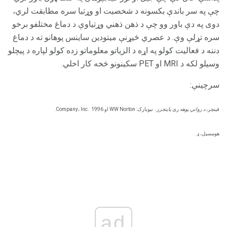
چې په سر باندې بکسونه د شخصیت او وړتیا سره مطابقت لري،
دوی په دې باور وو چې د ذهن ذهني وړتیاوې د دماغ مختلفو برخو
سره تړلې وې. د عصري څیړنې میتودین ساینس پوهانو ته د دماغ
دننه د فعالیت کولو په اړه د الزیاتو معلوماتو زده کولو لپاره د پیچلو
وسیلو لکه د MRI او PET سکینونو څخه کار اخلي.
سرچینې:
فینچر،
د رواني پوهه
ری
پاینجرز.
نیویارک: WW Norton او Company، Inc.
1996.
هومسیل، ډ.
ad