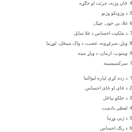
ځان وژنه، جرئت او جګړه
د وژونکو وژنو
غلا، بې خوبۍ چټکۍ
د ملکیت احساس د غلا تمایل
ویاړ، سرغړونه، غصب، د واک مینځل، لوړتیا
وینتوب، ارمان، د ویاړ مینه
سرکسپسپنه
د زده کړې لپاره لیوالتیا
د ځای او ځای احساس
د خلکو بیاځل
لفظي یادښت
د ژبې وړتیا
د رنګ احساس