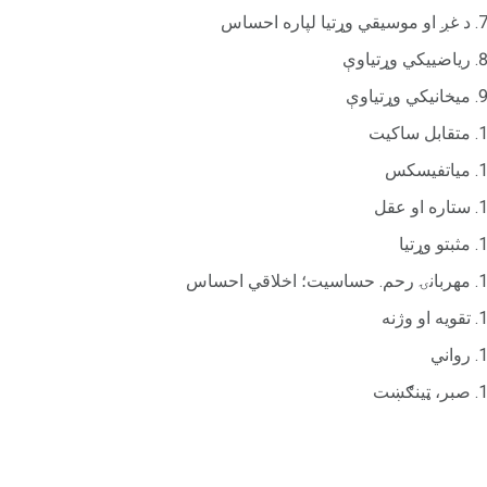
د غږ او موسیقي وړتیا لپاره احساس
ریاضيیکي وړتیاوې
میخانیکي وړتیاوې
متقابل ساکیت
میاتفیسکس
ستاره او عقل
مثبتو وړتیا
مهربانۍ رحم. حساسیت؛ اخلاقي احساس
تقویه او وژنه
رواني
صبر، ټینګښت