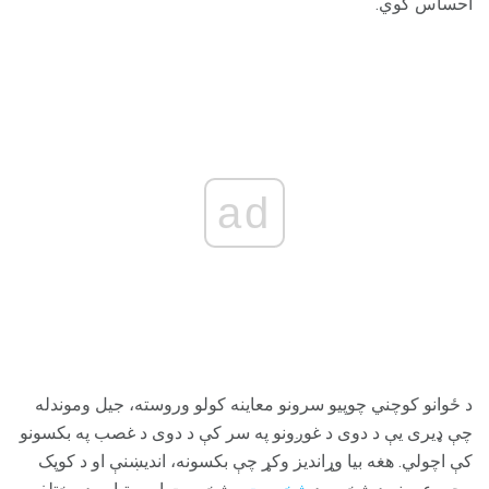
احساس کوي.
ad
د ځوانو کوچني چوپیو سرونو معاینه کولو وروسته، جیل وموندله
چې ډیری یې د دوی د غوږونو په سر کې د دوی د غصب په بکسونو
کې اچولي. هغه بیا وړاندیز وکړ چې بکسونه، اندیښنې او د کوپک