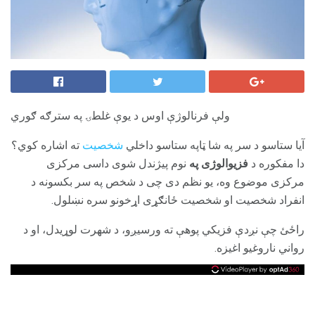
ولې فرنالوژې اوس د یوې غلطۍ په سترګه ګوري
آیا ستاسو د سر په شا ټاپه ستاسو داخلي
شخصیت
ته اشاره کوي؟
دا مفکوره د
فزیوالوژی په
نوم پیژندل شوی داسی مرکزی
مرکزی موضوع وه، یو نظم دی چی د شخص په سر بکسونه د
انفراد شخصیت او شخصیت ځانګړی اړخونو سره نښلول.
راځئ چې نږدې فزیکي پوهې ته ورسیږو، د شهرت لوړیدل، او د
رواني ناروغیو اغیزه.