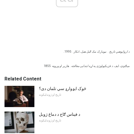
د ارواپوهنې تاریخ
.
نیویارک: مک ګیل هیل، انکار.
1995.
میګنډی، ایف.
د
فزیکیولوژی په
اړه ابتدایی معالجه.
هارپر او وروڼه
1855
Related Content
څوک ایډوارډ سي تلمان دی؟
تاریخ او ژوندلیکونه
د فیناس ګاج د دماغ ژوبل
تاریخ او ژوندلیکونه