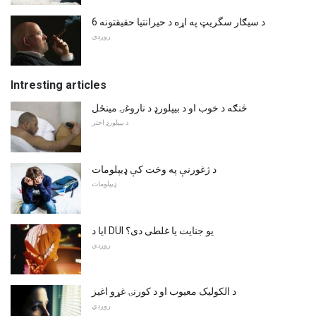
6 د سیګار سگریټ په اړه د حیرانتیا حقیقتونه
روږدي
Intresting articles
څنګه د خوب او د بیپلورډ د ناروغۍ مینځل
د بیپلورډ اختر
د ژغورنې په وخت کې ډیپلومات
ډیپلومات
ایا د DUI یو جنایت یا غلطی دی؟
روږدي
د الکوليک معیوب او د کورنۍ غړو اغیز
روږدي