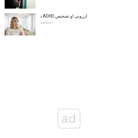
د ADHD ارزونې او تشخیص
اختطافونه
ad