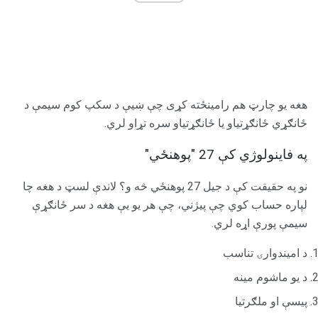
هغه یو چارټ هم رامینځته کړی چې ښیې د سکپ کوم سیمې د
ځانګړي ځانګړتیاو یا ځانګړتیاو سره تړاو لري.
په فاینولوژي کې 27 "پوهنځي"
نو په حقیقت کې د جیل 27 پوهنځي څه و؟ لاندې لسټ د هغه چا
لپاره حساب کوي چې پیژني، چې هر یو یې هغه د سر ځانګړې
سیمې پورې اړه لري.
د امیندوارۍ تناسب
د یو ماشوم مینه
پیسې او ملګرتیا