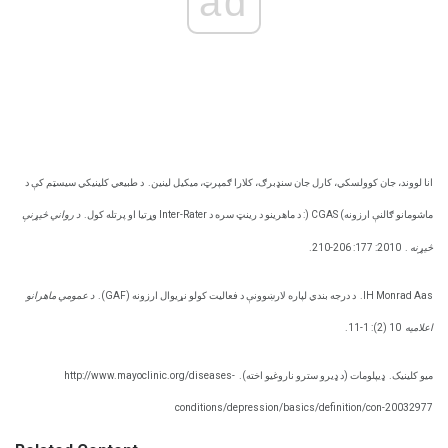
ad
انا لووند، جان کوولسکي، کارل جان سنډبرګ، کلارا ګمپرټ، میکیل لینین.
د طبیعي کلینیکي سیسټم کې د
ماشومانو ګالنې ارزونه) CGAS (: د ماهرینو د رینټ سره د Inter-Rater وړتیا او پرتله کول.
د رواني څیړنې
څیړنه
.
2010: 177: 206-210.
IH Monrad Aas.
د درجه بندي لپاره لارښوونې د فعالیت کولو نړیوال ارزونه (GAF).
د عمومي ماهرانو
اعلامیه
10 (2): 1-11.
میو کلینیک.
ډیپلومات (د ډیرو سترو ناروغیو اخته).
http://www.mayoclinic.org/diseases-
conditions/depression/basics/definition/con-20032977