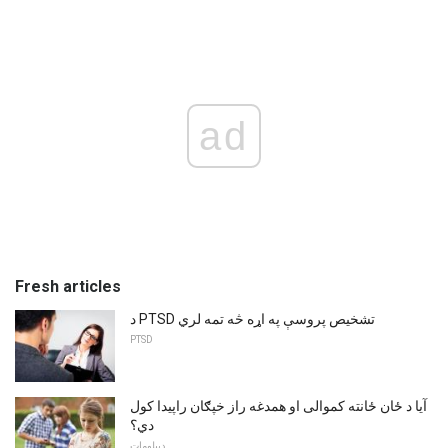
ad
Fresh articles
د PTSD تشخیص پروسې په اړه څه تمه لري
PTSD
آیا د ځان ځانته کموالی او همدغه راز خپګان راپیدا کول
دي؟
ډیپلومات