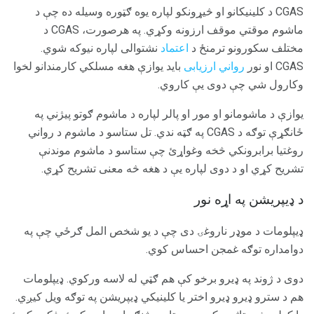
CGAS د کلینیکانو او څیړونکو لپاره یوه ګټوره وسیله ده چې د
ماشوم موقتي موقف ارزونه وکړي. په هرصورت، CGAS د
مختلف سکورونو ترمنځ د
اعتماد
نشتوالی لپاره نیوکه شوي.
CGAS او نور
رواني ارزیابی
باید یوازې هغه مسلکي کارمندانو لخوا
وکارول شي چې دوی یې کاروي.
یوازې د ماشومانو او مور او پالر لپاره د ماشوم ګوتو پیژني په
ځانګړې توګه د CGAS په ګټه ندي. تل ستاسو د ماشوم د رواني
روغتیا برابرونکي څخه وغواړئ چې ستاسو د ماشوم موندنې
تشریح کړي او د دوی لپاره یې د هغه څه معنی تشریح کړي.
د ډیپریشن په اړه نور
ډیپلومات د موډر ناروغۍ دی چې د یو شخص المل ګرځي چې په
دوامداره توګه غمجن احساس کوي.
دوی د ژوند په ډیرو برخو کې هم ګټي له لاسه ورکوي. ډیپلومات
هم د سترو ډیرو ډیرو اختر یا کلینیکي ډیپریشن په توګه ویل کیږي.