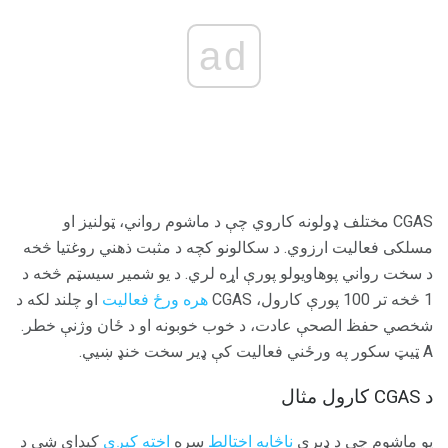
ad
CGAS مختلف ډولونه کاروي چې د ماشوم رواني، ټولنیز او
مسلکی فعالیت ارزوي. د سکالونو کچه د مثبت ذهني روغتیا څخه
د سخت رواني پوهاويولو پورې اړه لري. د یو شمیر سیسټم څخه د
1 څخه تر 100 پورې کارول، CGAS
هره ورځ فعالیت
او چلند لکه د
شخصي حفظ الصحې عادت، د خوب خوبونه او د ځان وژنې خطر.
A ټیټ سکور په ورځني فعالیت کې ډیر سخت خنډ ښیي.
د CGAS کارول مثال
یو ماشوم چې د ډیری
ناڅاپه اختالط
سره
اخته کیږي
کیدای شي د