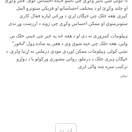
دا کولی شي تاثیر وکړي چې تاسو څنګه احساس کوئ، فکر وکړئ
او چلند وکړئ او د مختلف احساساتو او فزیکي ستونزو المل
کیږي. هغه خلک چې خپګان لري د ورځې لپاره فعال کاري
ستونزمنوي او ممکن احساس وکړي چې ژوند د ارزښت وړ ندی.
ډیپلومات کمزوری نه دی او د هغه څه په څیر چې ځینې خلک یې
وايي، هغه خلک چې خپه شوي وي د هغې په ساده ډول "انځور"
نشي کولی. ډیپلومات ممکن اوږدې مودې درملنې ته اړتیا ولري. د
خپګان ډیری خلک د درملو، رواني مشورې ورکولو یا د دواړو
ترکیب سره ښه والی لري.
حوالې: