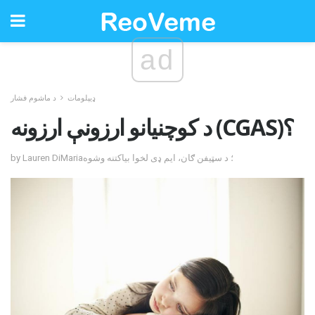
ad
ډیپلومات
د ماشوم فشار
د کوچنيانو ارزونې ارزونه (CGAS)؟
by Lauren DiMaria؛ د سټیفن ګان، ایم ډی لخوا بیاکتنه وشوه