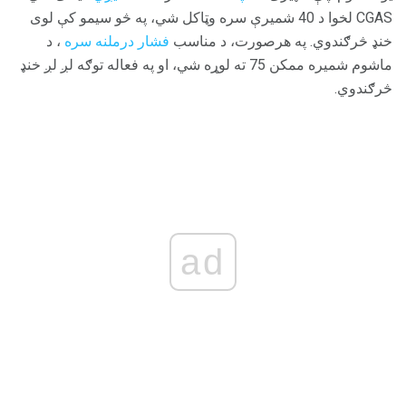
CGAS لخوا د 40 شمیرې سره وټاکل شي، په څو سیمو کې لوی
خنډ څرګندوي. په هرصورت، د مناسب
فشار درملنه سره
، د
ماشوم شمیره ممکن 75 ته لوړه شي، او په فعاله توګه لږ لږ خنډ
څرګندوي.
ad