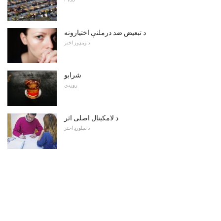
د تبعیض ضد درملنې اختیارونه
د وینډوز اختر
شرابو
روږدي
د لامکینال اصلی اثر
د بیپلورډ اختر