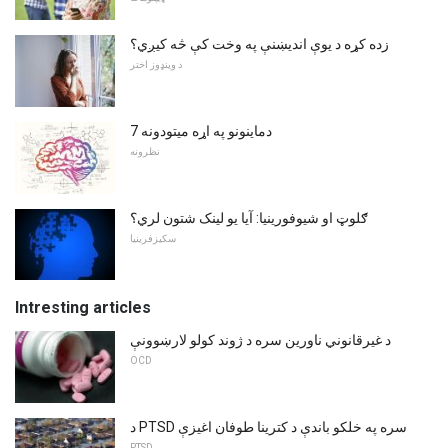
زده کړه د یوې اندیښنې په وخت کې څه کیږي؟
د وینډوز اختر
7 دماینونو په اړه میتودونه
نظرونه
ګلوټ او شیوفورینیا: آیا یو لینک شتون لري؟
سکیزفرینیا
Intresting articles
د غیرقانوني ناورین سره د ژوند کولو لارښوونې
OCD
د PTSD سره په خلکو باندې د کترینا طوفان اغیزې
PTSD