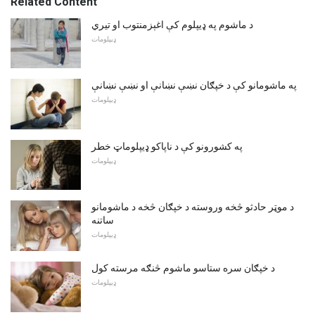
Related Content
د ماشوم په ډیپلوم کې اغېزمنتوب او تیري
ډیپلومات
په ماشومانو کې د خپګان نښې نښانې او نښې نښانې
ډیپلومات
په کشورونو کې د ناپاکو ډیپلوماټ خطر
ډیپلومات
د موټر حادثو څخه وروسته د خپګان څخه د ماشومانو
ساتنه
ډیپلومات
د خپګان سره ستاسو ماشوم څنګه مرسته کول
ډیپلومات