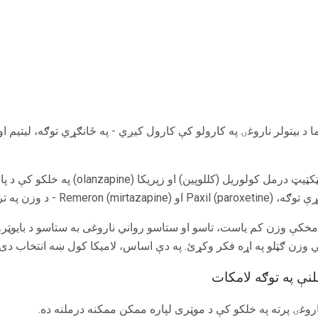
د بیتولر ناروغۍ په کارولو کې کارول کیږي - په ځانګړي توګه، لیتیم او
سربيره پردې، د اناپوليټي انټيپايټکټيټ درمل کول
په ترلاسه کولو پورې تړاو لري.
مخکې وزن کم یاست، تاسو او ستاسو رواني ناروغی به ستاسو د بایوټرول
ي وزن ګټلو په اړه فکر وکړئ. په دې اساس، لامیکا کول ښه انتخاب دی.
لنې په توګه لامکات
ناروغۍ پرته په خلکو کې د موټری لپاره ممکن ممکنه درملنه ده.