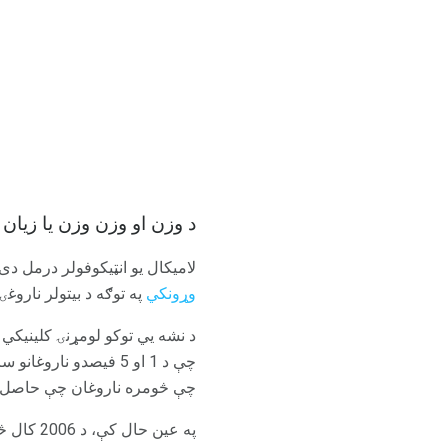
د وزن او وزن وزن یا زیان
لامیکال یو انټيکوفولر درمل دی
وړونکي
په توګه د بیتولر ناروغۍ
چې څومره ناروغان چې حاصل 
په عین حال کې، د 2006 کال څېړنې د لامیکال، لیتیم او د