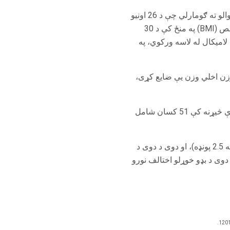
په یوه کوچني کلینیکي محاکمه کې چې په 2006 کې 40 کسان ترسره شوي، څیړونکي په ناڅاپه برخه والو ته ګومارلي چې د 26 اونیو
لپاره لامیکالل یا د ځایبو ځای ترلاسه کړي. هرڅوک په دې څیړنه کې برخه اخیستې د بدن د ډله ایز شاخص (BMI) په منځ کې د 30
ې لامیکال له لاسه ورکوي، په
 چې لامیکاال وزن اخلي وزن یې ضایع کړی،
بله څیړنه، دا په 2009 کې، د لام ډوډۍ د اخته کیدو د درملنې په توګه د لامکیتال په توګه ګڼل کیږي. په دې څیړنه کې 51 کسان شامل
هغه کسان چې لامکیتال اخلي د ځایبو په پرتله ډیر وزن له السه ورکوي (د پونډ شاوخوا یو پر دریمه برخه 2.5 پونډه)، او دوی د دوی د
دوی د بډو خوړلو اختالف نورو