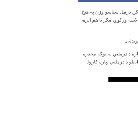
Lamot): ممکن درمل ستاسو وزن په هیڅ
لاسه ورکړو، مګر یا هم الره،
وندلی.
ره د درملنې په توګه مخدره
و د درملنې لپاره کارول