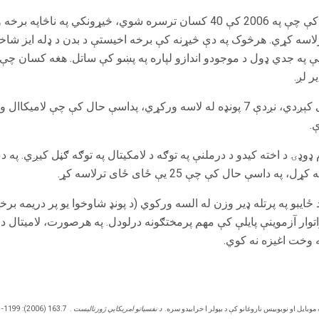
ې دوی یې په جدي ډول د موجودو اندازو لپاره په پښو کې ساتل. هغه کسان چ
هغه کسان چې په ځای کې ځای کېږدي، نږدې 7 پونډه له لاسه ورکړي، پداسې حال کې
.
توار آزموینې پایلې کې مهم پرمختګونه درلودل. په هرصورت، لامیتال د 
ه وخت اغیزه نه کوي.
یل او نوبوبیس ناروغانو کې د بپولر I خرابیدو سره.
د نفسياتو امریکايي ژورناليست
.
163.7 (2006): 1199-1201.