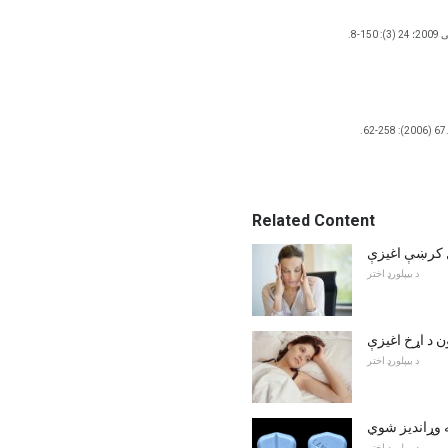
2 (3): 150-8.
Related Content
ال کرښې اغیزې
د بیپلورډ اختر
ن د اړخ اغیزې
د بیپلورډ اختر
ه وړاندیز شوي
د بیپلورډ اختر