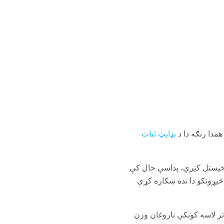
مدا رنګه دا د
بډایټ ثبات
له چې لامیکال اخیستل کیږي، پداسې حال کې
ې وزن درلود. څیړونکو دا نده ښکاره کړې
ر لاسه کونکي ناروغان وزن