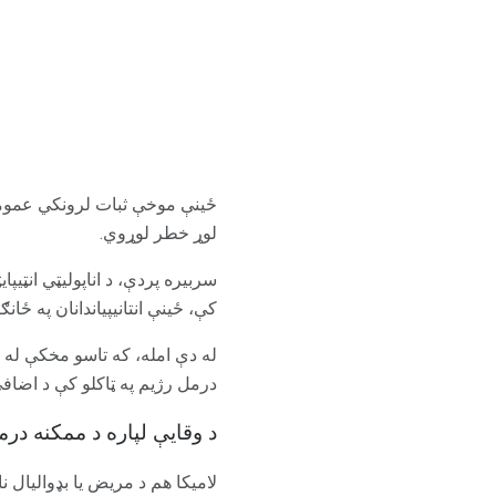
ځینې ​​موخې ثبات لرونکي عموما 
لوړ خطر لوړوي.
کې، ځينې انتانيپياندانان په ځانګړې توګه، Paxil (paroxetine) او Remeron (mirtazapine) - د وزن 
له دې امله، که تاسو مخکې له 
درمل رژیم په ټاکلو کې د اضاف
د وقایې لپاره د ممکنه درم
لامیکا هم د مریض یا بډوالیال 