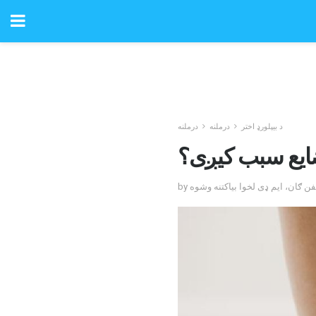
د بیپلورډ اختر
درملنه
درملنه
 ضایع سبب کیږی؟
یفن ګان، ایم ډی لخوا بیاکتنه وشوه