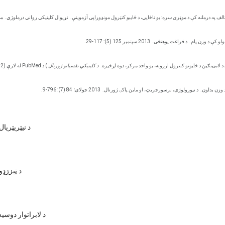
تالف په درملنه کې د موټری سره: یو ناڅاپي، د ځایبو کنټرول مونډوراپی آزموینې.
نړیوال کلینیکي رواني درملوژي.
می 2009؛ 4
ولو کې د وزن پام.
د فراغت پوهنځي.
2013 سپتمبر 125 (5): 117-29.
د لامټینګین د ځایونو کنترول ارزونه، یو واحد مرکز، دوه اړخیزه.
د کلینیکي نفسیاتو ژورنال
) د PubMed له لارې (67.2 (2006): 258-62.
 وزن بدلون.
د نیورولوژی، نرسورجریټ، او ماین پاکۍ ژورنال.
2013 جولای؛ 84 (7): 796-9.
د نیټریټری
د ټیززډو
د لابراتوار دوسی