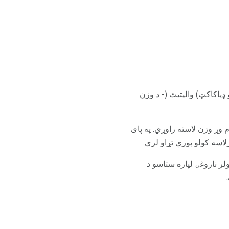
 ډیاکاکټ) والیتیٹ (- د وزن
وريل (کللوپين) او زپريکا (olanzapine) په خلکو کې د پام وړ وزن لاسته راوړي. په پاى
ر ناروغۍ لپاره ستاسو د