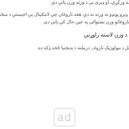
ه ورکړی، او ډیری یې د ورته وزن پاتې دي.
ډیرو پونډو ته ورته نه دي. هغه ناروغان چې لامکیتال یې اخیستي د منځن
روغانو وزن نشتوالی په عین حال کې پاتې دی.
 د وزن لاسته راوړنې
 د بیولوژیک ناروغۍ درملنه د بدبختیا څخه ډکه ده.
ad