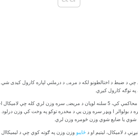
 چې د ضبط د اختالطونو لکه د مرمۍ د درملنې لپاره کارول کیدی شي. ه
 په توګه کارول کیږي.
د نشه یي توکو لومړنۍ کلینیکي محاکمې کې، 5 سلنه لویان د مریضۍ سره وزن لري ک
چې د 1 او 5 فیصدو ناروغانو سره د بولوالر I ویډر سره وزن یې د مخدره توکو په وخت ک
شوي یا ضایع شوي وزن څومره وزن لري.
ځایبو
وزن وزن په ګوته کوي چې د لیمیکاال ت