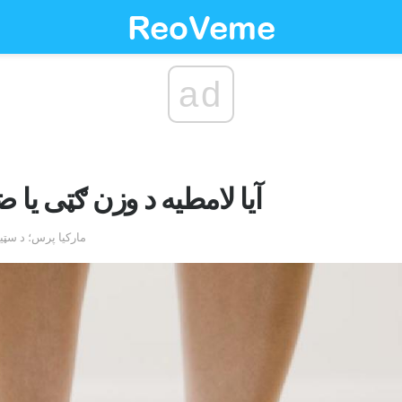
ad
آیا لامطیه د وزن ګټی یا
by مارکیا پرس؛ د سټ