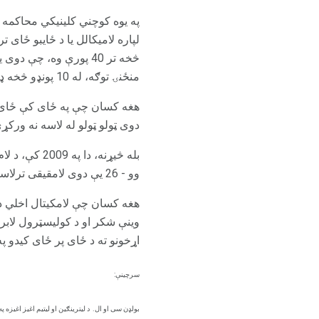
څخه تر 40 پورې وه، چ
منځنۍ توګه، له 10 پونډو څخه ډیر لږ.
دوی ټولو ټولو له لاسه نه ورکړې
وو - 26 یې دوی لامقیقی ترلاسه کړل، په داسې حال کې چې 25 یې ځای ځای ترلاسه کړ.
وینې شکر او د کولیسټرول لابرا
اړخونو ته د ځای پر ځای کیدو پ
سرچینې:
بولډن سی او ال.
د لیترینګین او لیتیم اغیز اغیزه په موبا