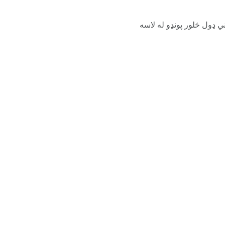
ي ډول څلور پونډو له لاسه