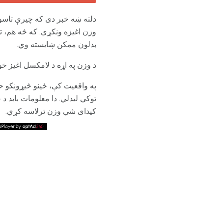
دلته ښه خبر دی که چیرې تاسو 
وزن اغیزه ونکړي. که څه هم، تا
بدلون ممکن ښایسته وي.
د وزن په اړه د لامکسل اغیز خو
په واقعیت کې، ځینو څیړونکو حت
توکي لیدلي. دا معلومات باید د
کیدای شي وزن ترلاسه کړي.