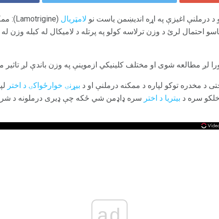
د درملنې اغیزې په اړه اندیښمن یاست نو
لامټریال
(rigine
سو احتمال لرئ د وزن ترلاسه کولو په پرتله د لامیکال له کبله وزن له 
را لږ مطالعه شوی او مختلف کلینیکي ازموینې په وزن باندې لږ تاثیر م
ی د مخدره توکو لپاره د ممکنه درملنې او د
بیړنۍ خوارځواکۍ د اختر
لپا
 خلکو سره د
بیتریا د اختر
سره ډاډمن شي ځکه چې ډیری درملونه د شرایط
ad