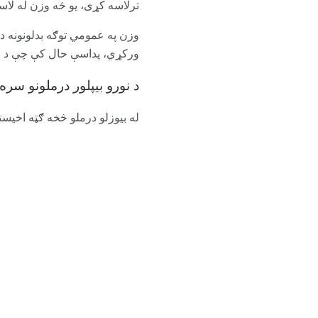
ترلاسه کړی، یو څه وزن له لاس
وزن په عمومي توګه بدلونونه د 
ورکړي، پداسې حال کې چې د نا
د نورو بیپلور درملونو سره
له بیوزلو درملو څخه ګټه اخیستل