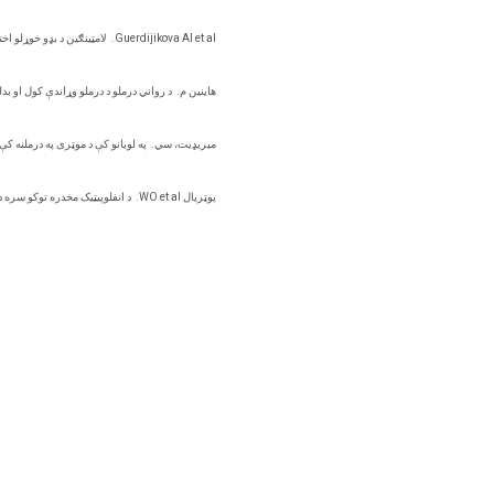
Guerdijikova AI et al.
لامټینګین د بډو خوړلو اخ
هاینین م.
د رواني درملو د درملو وړاندې کول او بدل
ميريډيت، سي.
په لویانو کې د موټری په درملنه کې 
پوټریال WO et al.
د انفلوپیټیک مخدره توکو سره د