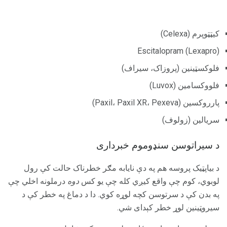
کیټټوپرم (Celexa)
Escitalopram (Lexapro)
فلوکسټینین (پروزاک، سیراف)
فلووکسامین (Luvox)
پارروکسین (Paxil، Paxil XR، Pexeva)
سریالین (زولوف)
د سیراتوسن سنډوموم خبرداری
د بیاپټیک پروسه هم په دې نایابه مګر خطرناک حالت کې رول
لوبوي، کوم چې واقع کیږي کله چې یو کس
دوه
درملونه اخلي چې
په بدن کې د سرتوسن کچه لوړه کوي. دا د دماغ په خطر کې د
سیروټینین لوړ خطر کېدای شي.