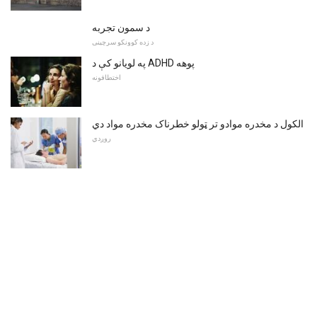
د سمون تجربه
د زده کوونکو سرچینې
په لویانو کې د ADHD پوهه
اختطافونه
الکول د مخدره موادو تر ټولو خطرناک مخدره مواد دي
روږدي