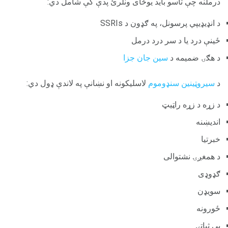
درملنه چې تاسو باید یوځای ونلرئ پدې کې شامل دي:
د انډیډیپي پرسونل، په ګډون د SSRIs
ځینې ​​درد یا د سر درد درمل
د هګۍ ضمیمه د
سین جان جزا
د
سیروټینین سنډوموم
لاسلیکونه او نښانې په لاندې ډول دي:
د زړه د زړه راټیټ
اندیښنه
خبرتیا
د همغږۍ نشتوالی
ګډوډی
سویډن
ځورونه
بې ثباتۍ