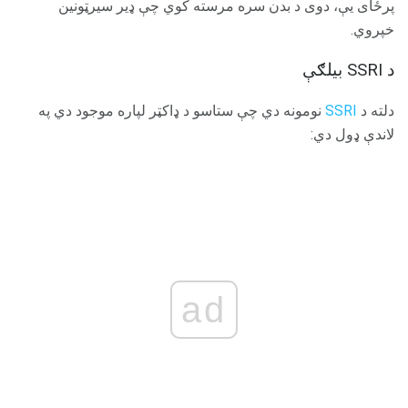
پرځای یې، دوی د بدن سره مرسته کوي چې ډیر سیرټونین
خپروي.
د SSRI بیلګې
دلته د
SSRI
نومونه دي چې ستاسو د ډاکټر لپاره موجود دي په
لاندې ډول دي:
ad