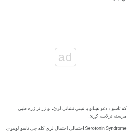
ad
که تاسو د دغو نښانو یا نښې نښانې لرئ، نو ژر تر ژره طبي
مرسته ترلاسه کړئ.
Serotonin Syndrome احتمالي احتمال لري کله چې تاسو لومړی