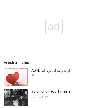
ad
Fresh articles
ADHD او په واده کې یې اغیز
ADHD
د Sigmund Freud Timeline
تاریخ او ژوندلیکونه