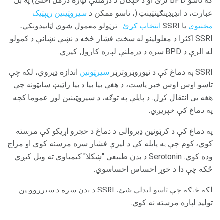
که تاسو BPD لرئ او د خپګان د درملنې لپاره درمل اخلئ) په بل
عبارت، د انډیډینګینټینټ (، تاسو ممکن د
سیروټینین ریپټیک
مخنیوی
یا SSRI
انتخاب کړئ
. ترټولو معمول شوي اټاییدونکي،
SSRI اکثرا د معلولینو له سخت فشار څخه د نښې نښانې د کمولو
له الرې د BPD سره د درملنې لپاره کارول کیږي.
SSRI په دماغ کې د نیوروټروترټر
سیرټونین
اندازه ډیروي، لکه چې
تاسو اوس اوس خبر یاست، د هغې بیا بیا د بیا راټیټ سایټونه چې
هغه یې انتقال کړل. د پایلې په توګه، د سیروټینین لوړ عموما کچه
په دماغ کې خپریږي.
په دماغ کې د کرټونین ډیروالی د دماغ د حجرو اړیکو کې مرسته
کوي، کوم چې په پایله کې د لیرې فشار سره مرسته کوي او مزاج
وده کوي. Serotonin د بدن طبیعی "ښکلا" کیمیاوی ته ویل کیږي
ځکه چې دا د خوړ احساس احساسوي.
لکه څنګه چې تاسو لیدلی شئ، SSRI د بدن سره د سیرروونین
تولید لپاره مرسته نه کوي.