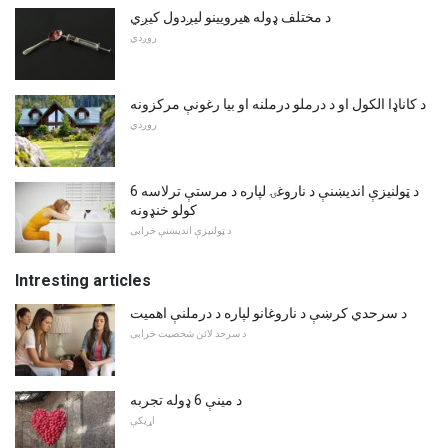
د مختلف ډوله هیرویینو لیږدول کیږي
روږدي
د کاناډا الکول او د درملو درملنه او بیا رغونې مرکزونه
روږدي
6 د ټولنیزې اندیښنې د ناروغۍ لپاره د مرستې ترلاسه
کولو خنډونه
د ټولنیزې اندیښنې خرابی
Intresting articles
د سرحدي کرښې د ناروغانو لپاره د درملنې اهمیت
د سرحد لائن شخصیت خرابی
د مینې 6 ډوله تجربه
اړیکې