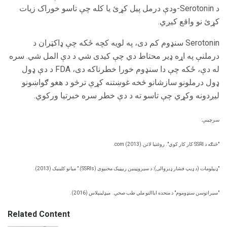
د Serotonin-ودې درمل پیل کړئ یا کله چې تاسو خوراک زیات
کړئ نو واقع کیږي.
Serotonin سنډوم کم دی، په لویه کچه ځکه چې ډاکټران د
درملنې په اړه ډیر محتاط دي چې کیدی شي د دې المل شي. سره
له دې، ځکه چې دا سنډوم خورا خطرناکه دی، FDA د دې ډول
ډول درملونو سازشانو څخه غوښتنه کړې ترڅو د هغو ګواښونو
لیږدونه وکړي چې تاسو ته د دې خطر سره خبرتیا ورکوي.
سرچینې:
"څنګه د SSRI کار کار کوي". روغتیا لائن.com (2013).
"ډیپلومات (د ډیپ فشار ډیروالی): د سیروټینین ریپټیک مخنیوی (SSRIs)." میانو کلینیک (2013).
"سیراتوسن سنډوموم" د متحده ایاالتو ملي طب صحي.
میډلینپلاس (2016).
Related Content