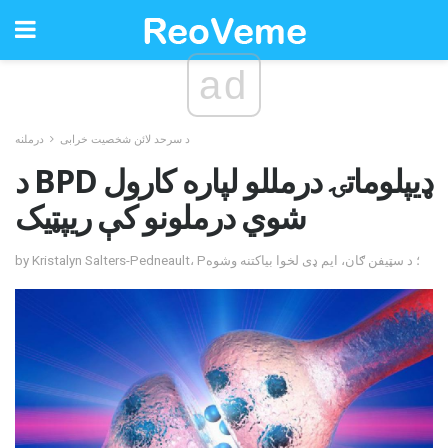
ad
د سرحد لائن شخصیت خرابی
درملنه
د BPD ډیپلوماتۍ درمللو لپاره کارول
شوي درملونو کې ریپټیک
by Kristalyn Salters-Pedneault، P؛ د سټیفن ګان، ایم ډی لخوا بیاکتنه وشوه