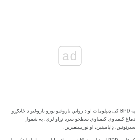
ad
په BPD کې ډیپلومات او د رواني ناروغیو نورو ناروغیو د ځانګړو
دماغ کیمیاوي کیمیاوي سطحو سره تړاو لري، په شمول
سیرټونین، ډاپامینین، او نوریپینفیرین.