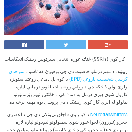
څنګه غوره انتخابی سیرټونین ریپټیک انعکاسات (SSRIs) کار کوي
ریپټیک د مهم درملو خاصیت دی چې پوهیږئ که تاسو د
سرحدي
کرښې شخصیت ناروغۍ
(BPD)
یا کوم بل دماغي روغتیا ستونزه
ولرئ. ولې؟ ځکه چې د رواني روغتیا اختالفونو درملنې لپاره
کارول شوي ډیری درمل په دماغ کې د ځانګړو نیوروټرمانټونو
بدلولو له الرې کار کوي. ریپټیک د دې پروسې یوه مهمه برخه ده.
Neurotransmitters
د کیمیاوي قاچاق وړونکي دي چې د اعصری
حجرو (نیورون) لخوا خپور شوي سمبولونو لیږدولو لپاره لاره
برابروي es (په حجرو کې د ځای ځایونه) د یو اعصابو سیلون څخه