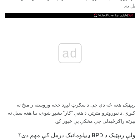
بل ته.
ad
ریپټیک
هغه څه دي چې د سګرټ لېږد څخه وروسته رامنځ ته
کیږي: د نیوروټرو مترټر، د هغې "کار" بشپړ شوی، بیا هغه سیل ته
بیرته راګرځیدلی چې مخکې یې خپور کړ.
ولې ریپټیک د BPD ډیپلوماتیک درمل کې مهم دی؟