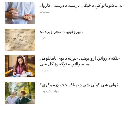
په ماشومانو کې د خپګان درملنه د درملنې کارول
ډیپلومات
میټروفوبیا د شعر ویره ده
فوبیا
څنګه د رواني ارواپوهنې څیړنه د یوې نامعلومې
محصوالتو په توګه وټاکل شي
اساسات
کولی شي کولی شي د تمباکو څخه ډډه وکړي؟
هولسټیک روغتیا