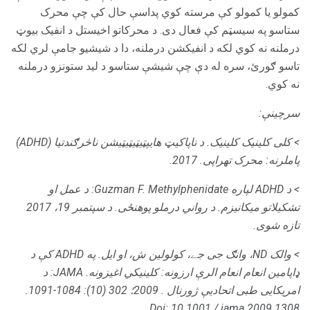
کمولو یا کمولو کې مرسته کوي پداسې حال کې چې محرک
ستاسو په سیسټم کې فعال دی. د محرکاتو اخیستل د انفیک بیوټ
درملنه نه کوي لکه د انفیکشن درملنه، دا د شیشیو جامې لري لکه
تاسو ګورئ، سره له دې چې شیشې ستاسو د لید ستونزو درملنه
نه کوي.
سرچینې:
> کلی کلینیک کلینیک.
د ناپاکیټ هایپټیټیټیټیشن ناڅرګندتیا (ADHD)
پاملرنه: محرک تھراپی.
2017.
> د ADHD لپاره Guzman F. Methylphenidate: د عمل او
تشکیلاتو میکانیزم.
د رواني درملو پوهنځی.
د سپتمبر 19، 2017
تازه شوی.
> والک ND، وانګ جی جے، کولولین ش، او ایل.
په ADHD کې د
ډاپامین انعام انعام الرې ارزونه: کلینیکي اغیزونه.
JAMA: د
امریکایی طبی اتحادیې ژورنال
.
2009؛ 302 (10): 1084-1091.
Doi: 10.1001 / jama.2009.1308.