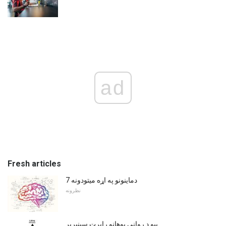
ad
Fresh articles
7 دماینونو په اړه میتودونه
نظرونه
بیو د رواني پوهانو رابرت سینبربر