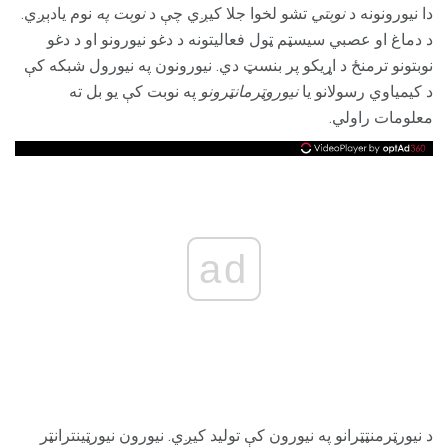
دا نیورونونه د
نوبتي
تشو لخوا جلا کیږي چې د
نوبت په
نوم یادېږي.
د دماغ او عصبي سیسټم ټول فعالیتونه د دغو نیورونو او د دغو
نوبتونو ترمنځ د اړیکو پر بنسټ دي. نیورونون په نیورول شبکه کې
د کیمیاوي رسولانو یا
نیوروټرمانټرونو
په نوبت کې یو بل ته
معلومات راولي.
ad
د نیورټرمنټټرانو په نیورون کې تولید کیږي. نیورون نیورټینترانټر