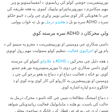
نوریپینفیرینت خوشې کولو کې زیانمنوي. د امفیمامینونو یو ډیر
مهم میکانیزم د نیوروټرمانټرانو بیاپټیک کموي. په هغه طریقه کې
چې دا هڅونکي کار کوي ښايي توپیر وکړي چې ولی د ځینو خلکو
سره د ADHD سره یو بل د
هڅیدو درمل
یو بل ته ځواب ووایی.
ولې محرکان د ADHD سره مرسته کوي
داسې ښکاري چې ډومینین او نوریپینفیرینت د مغزو په سیمو کې د
پام وړ او
اجرائیوي فعالیت
تنظیم کولو مسؤلیت مهم رول لوبوي.
د هغه دلیل چې محرکین
د ADHD
د
علاماتو
کمولو کې مرسته
کوي داسې ښکاري چې دوی دا نیورټرمینټینرونه نور هم چمتو
کوي، نو ځکه د فعالیت دماغ او د دماغ په هغو برخو کې چې د
ډومینین او نوریپینفیرین په کارولو کې کار کوي وده کوي او د
ځانګړو دندو لپاره اشاره کوي.
د دماغ امیجنگ مطالعات ښیې چې کله تاسو د محرک درمل په
حالت کې یاست، نو هلته د ماینابولیک فعالیت زیاتیدونکي شواهد
شتون لري چې په فرعي قطار کې، ځانګړي ساحوي محلي