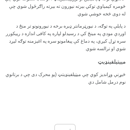
څومره کیمیاوي توکي بیرته نیورون ته بیرته راګرځول شوي چې
له دوی څخه خوشې شوي.
د پایلې په توګه، د نیورټرمانتر ډیره برخه د نیورونونو تر منځ د
اوږدې مودې په مینځ کې د رسیدلو لپاره په کافی اندازه د رییکورر
سره تړل کیږي، په دماغ کې پیغامونو سره په اغیزمنه توګه لیږد
شوي او ترالسه شوي.
مییتیلفینډیټ
څیړنې وړاندیز کوي چې میټیلفینډیتټ (یو محرک دی چې د برتانوي
نوم درمل شامل دي