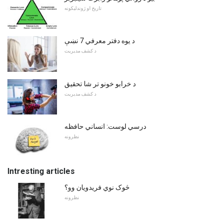
تاریخ او ژوندلیکونه
د یوه دفتر معرفي 7 نښې
د کشف مدیریت
د خرابو خونو تر شا تحقیق
د کشف مدیریت
درسي لوست: انساني حافظه
نظرونه
Intresting articles
څوک نوي فریدویان وو؟
نظرونه