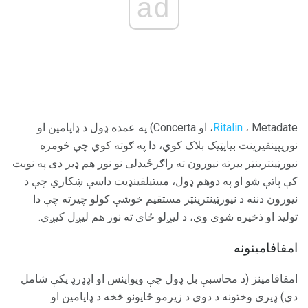
ad
Ritalin
، Metadate، او Concerta) په عمده ډول د ډاپامین او
نوریپینفیرینت بیاپټیک بلاک کوي، دا په ګوته کوي چې څومره
نیورټینترینټر بیرته نیورون ته راګرځیدلی نو نور هم ډیر دی په نوبت
کې پاتې شو او په دوهم ډول، مییتیلفینډیت داسې ښکاري چې د
نیورون دننه د نیورټینترینټر مستقیم خوشې کولو چیرته چې دا
تولید او ذخیره شوی وي، د لیږلو ځای ته نور هم لیږل کیږي.
امفافامینونه
امفافامینز (د محاسبې بل ډول چې ویواینس او ​​اډډرډ پکې شامل
دي) ډیری وختونه د دوی د زیرمو ځایونو څخه د ډاپامین او