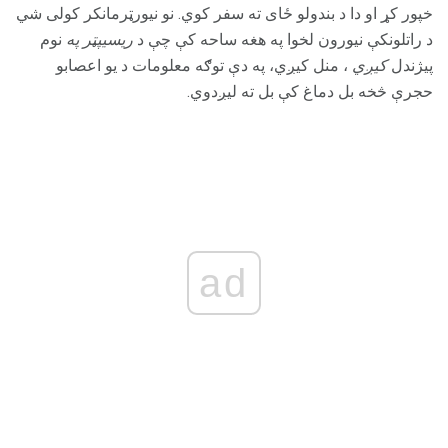
خپور کړ او دا د بندولو ځای ته سفر کوي. نو نیورټرمانکر کولی شي
د راتلونکې نیورون لخوا په هغه ساحه کې چې د
ریسیپټر په
نوم
پیژندل
کیږي
، منل کیږي، په دې توګه معلومات د یو اعصابو
حجرې څخه بل دماغ کې بل ته لیږدوي.
ad