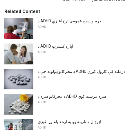
Related Content
د ADHD درملو سره عمومي اړخ اغیزې
ADHD
د ADHD لپاره کنسرټ
ADHD
د محرکاتو ډولونه چې د ADHD درملنه کې کارول کیږي
ADHD
د محرکانو سره د ADHD سره مرسته کوي
ADHD
اډرډال: د نارینه وو په اړه د پام وړ اغیزې
ADHD