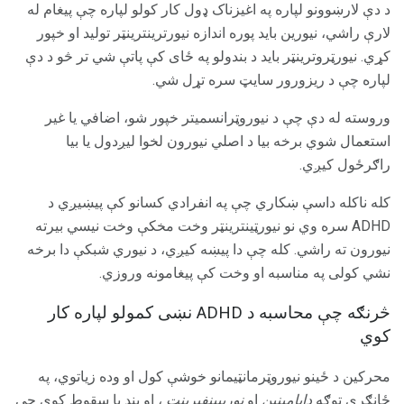
د دې لارښوونو لپاره په اغیزناک ډول کار کولو لپاره چې پیغام له
لارې راشي، نیورین باید پوره اندازه نیورترینترینټر تولید او خپور
کړي. نیورټروترینټر باید د بندولو په ځای کې پاتې شي تر څو د دې
لپاره چې د ریزورور سایټ سره تړل شي.
وروسته له دې چې د نیوروټرانسمیتر خپور شو، اضافي یا غیر
استعمال شوي برخه بیا د اصلي نیورون لخوا لیږدول یا بیا
راګرځول کیږي.
کله ناکله داسې ښکاري چې په انفرادي کسانو کې پیښیږي د
ADHD سره وي نو نیورټینترینټر وخت مخکې وخت نیسي بیرته
نیورون ته راشي. کله چې دا پیښه کیږي، د نیوري شبکې دا برخه
نشي کولی په مناسبه او وخت کې پیغامونه وروزي.
څرنګه چې محاسبه د ADHD نښی کمولو لپاره کار
کوي
محرکین د ځینو نیوروټرمانټیمانو خوشې کول او وده زیاتوي، په
ځانګړې توګه
ډاپامینین
او
نوریپینفیرینټ
، او بند یا سقوط کوي چې