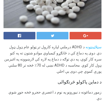
سټلاټینټونه
د ADHD درملنې لپاره کارول تر ټولو عام ډول ډول
دي. دوی په دماغ کې د ځانګړو کیمیاوي موادو شتون ته په کتو
سره کار کوي، په دې توګه د دماغ په لاره کې لارښوونه په اغیزمن
ډول کار کوي. محاسبه د ADHD نښی له 70٪ څخه تر 80 سلنې
پورې کموي چې دوی یې اخلي.
د دماین پاکولو څرنګوالی
زموږ دماغونه د
نیورونو په
نوم د اعصري حجرو څخه جوړ شوي
دي.