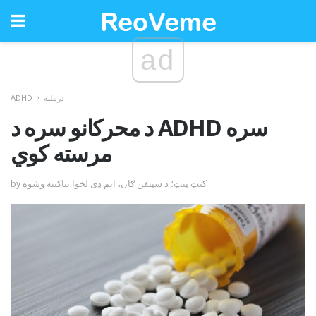
ad
درملنه
ADHD
د محرکانو سره د ADHD سره
مرسته کوي
by کیټ ټیټ؛ د سټیفن ګان، ایم ډی لخوا بیاکتنه وشوه