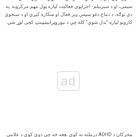
سیمې، او د سیربیلم- اجرایوي فعالیت لپاره ټول مهم مرکزونه. په
دې توګه، د دماغ دغو سیمې ډیر فعال او ښکاره کیږي او د سنجوي
کارونو لپاره "بدل شوي" کله چې د نیوروټرانیمټینټ کچی لوړ شي.
ad
محرکان د ADHD درملنه نه کوي. هغه څه چې دوی کوي د علامې