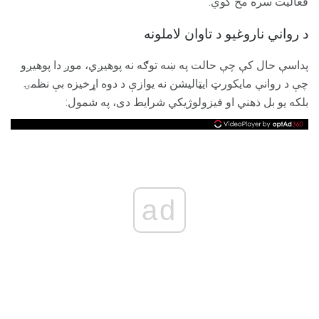
فعاليت سره مخ کوي.
د رواني ناروغیو د تاوان لاملونه
پداسې حال کې چې حالت په ښه توګه نه پوهیږي، موږ دا پوهیږو
چې د رواني مایکورټ ایټالیشن نه یوازې د دوه اړخیزه بې نظمۍ
بلکه یو بل ذهني او فیزولوژیکي شرایط دی، په شمول:
ad