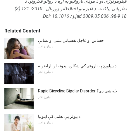
فینومولوژی او د موډی ناروغیو په اړه د روانو فکرونو: د
نظریاتی بیاکتنه.
د اغیزمنو اختلاطاتو ژورنال
.
2010؛ 121 (3):
Doi: 10.1016 / j.jad.2009.05.006.
18 9-98.
Related Content
حساس او عاجل نفسیاتي نښی او نښانې
د بیپلورډ اختر
د بیپلورډ په ناروغۍ کې ښکاره لیدونه او ناراضونه
د بیپلورډ اختر
Rapid Bicycling Bipolar Disorder څه شی دی؟
د بیپلورډ اختر
د بپولر بې نظمۍ کې ایتوتیا
د بیپلورډ اختر