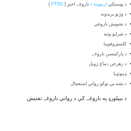
د پوستکي
ازموینه د
ناروغۍ اختر (
PTSD
)
د وژنو بریدونه
د تشویش ناروغي
د شرابو وتنه
کلسټروفوبیا
د پارکینسن ناروغۍ
د زهرجن دماغ ژوبل
ډمونډیا
د نشه یي توکو رواني استعمال
د بیپلورډ په ناروغۍ کې د رواني ناروغۍ تفتیش