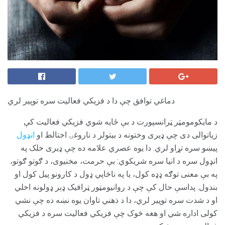
دماغي توافق چې دا د فزیکي فعالیت سره توپیر لري
د مایکومومټر ټرانسپورت د بې ځایه شوي فزیکي فعالیت کې
زیاتوالی دی چې ډیری وختونه د بیتولر د ناروغۍ اختالط او
انډول
پیښو سره تړاو لري. دا یوه عصري علامه ده چې ډیری خلک په
انډول سره د انیا سره شریکوي: بې حرمت، مخنیوی، د ګوتو ګوتو،
په بې معنی توګه ډډه کول، یا په ناڅاپي ډول د کارونو پیل کول او
بندول. پداسې حال کې چې د روانيومټور ټرافيک ډېر ډولونه اخلي
او د شدت سره توپير لري، دا د ذهني تاوان يوه نښه ده چې نشي
کولی اداره شي او هغه څوک چې فزيکي فعاليت سره د فزيکي