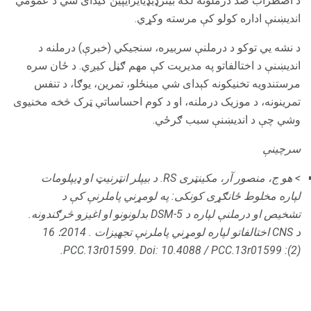
د اضطراب ضد درملونه لکه بینزډیډیایزایپین کیدای شي د عمومي
اندیښنې اداره کولو کې مرسته وکړي.
د نشه یي توکو د درملنې سربیره، سنجیکي (خبرې) درملنه د
اندیښنې د اختالفاتو په مدیریت کې مهم ګڼل کیږي. د ځان سره
مرستندویه تخنیکونه کېدای شي مینځلو، تمرین، یوګا، د تنفس
تمرینونه، د موزیک درملنه، او د کوم احساساتي ټرک څخه مخنیوی
وشي چې د اندیښنې سبب ګرځي.
سرچینې
> هو ج، منصور آر، مکینټری RS.
د بیپلر انټرنیټ او ډیپلومات
لپاره مخلوط ځانګړی کونکی: په لومړني پاملرنې کې د
تشخیص او درملنې لپاره د
DSM-5
بدلونونو او اغیزو څرګندونه.
د CNS اختالفاتو لپاره لومړني پاملرنې تجهیزات
.
2014؛ 16
Doi: 10.4088 / PCC.13r01599.
(2): PCC.13r01599.