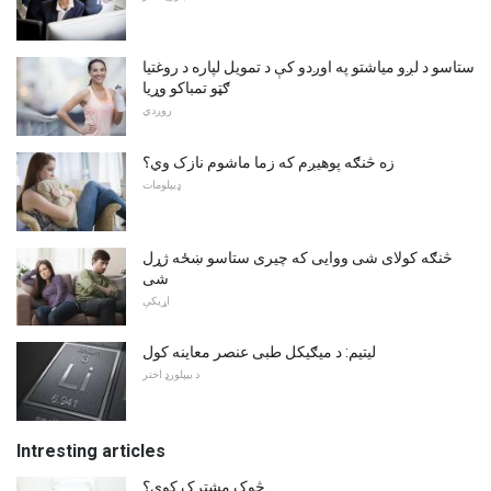
ستاسو د لږو میاشتو په اوږدو کې د تمویل لپاره د روغتیا
ګټو تمباکو وړیا
روږدي
زه څنګه پوهیږم که زما ماشوم نازک وي؟
ډیپلومات
څنګه کولای شی ووایی که چیری ستاسو ښځه ژړل
شی
اړیکې
لیتیم: د میګیکل طبی عنصر معاینه کول
د بیپلورډ اختر
Intresting articles
څوک مشترک کوي؟