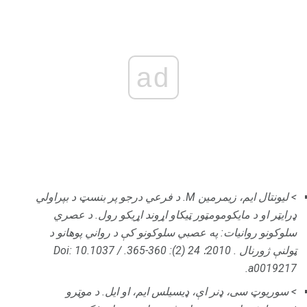
ad
> لیونتال ایم، زیمرمین M. د فرعي درجو پر بنسټ د بپراولي
ډرایټر او د مایکومومټور ټیکاو اړوند اړیکو رول.
د عصري
سلوکونو روانيات: په عصبي سلوکونو کې د رواني پوهانو د
ټولنې ژورنال
.
2010؛ 24 (2): 360-365.
Doi: 10.1037 /
a0019217.
> سوریوټ سی، ډنر اې، ډیسیلس ایم، او ایل.
د موټرو