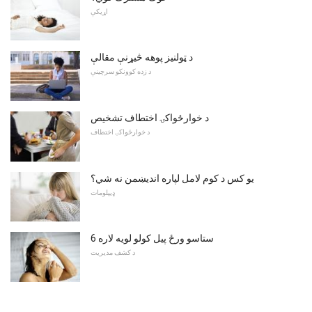
اړیکې
د ټولنیز پوهه څیړنې مقالې
د زده کوونکو سرچینې
د خوارځواکۍ اختطاف تشخیص
د خوارځواکۍ اختطاف
یو کس د کوم لامل لپاره اندیښمن نه شي؟
ډیپلومات
6 ستاسو ورځ پیل کولو لویه لاره
د کشف مدیریت