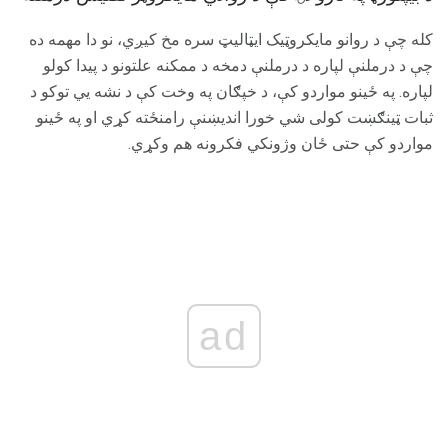
کله چې د روانو مایکروټیک ایټالیټ سره مخ کیږي، نو دا مهمه ده
چې د درملنې لپاره د درملنې دمخه د ممکنه علتونو د پیدا کولو
لپاره. په ځینو مواردو کې، د خپګان په وخت کې د نشه یي توکو د
ثبات ټینګښت کولی شي خورا اندیښنې رامنځته کړي او په ځینو
مواردو کې حتی ځان وژونکي فکرونه هم وکړي.
ad