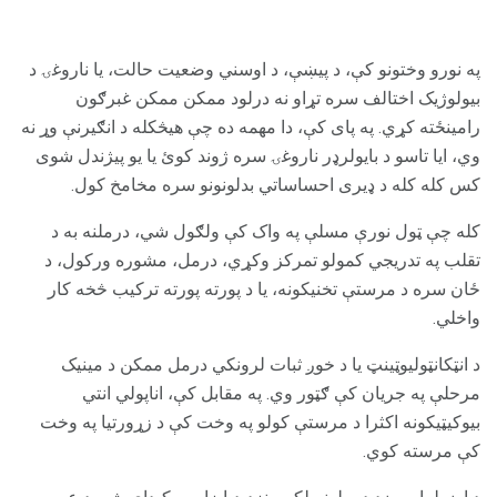
په نورو وختونو کې، د پیښې، د اوسني وضعیت حالت، یا ناروغۍ د
بیولوژیک اختالف سره تړاو نه درلود ممکن ممکن غبرګون
رامینځته کړي. په پای کې، دا مهمه ده چې هیڅکله د انګیرنې وړ نه
وي، ایا تاسو د بایولرډر ناروغۍ سره ژوند کوئ یا یو پیژندل شوی
کس کله کله د ډیری احساساتي بدلونونو سره مخامخ کول.
کله چې ټول نورې مسلې په واک کې ولګول شي، درملنه به د
تقلب په تدریجي کمولو تمرکز وکړي، درمل، مشوره ورکول، د
ځان سره د مرستې تخنیکونه، یا د پورته پورته ترکیب څخه کار
واخلي.
د انټکانټولیوټینټ یا د خوږ ثبات لرونکي درمل ممکن د مینیک
مرحلې په جریان کې ګټور وي. په مقابل کې، اناپولي انتي
بیوکيټيکونه اکثرا د مرستې کولو په وخت کې د زړورتيا په وخت
کې مرسته کوي.