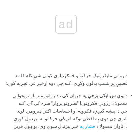
ad
د رواني مایکروتیک حرکتونو ځانګړتیاوې کولی شي کله کله د
قضیې پر بنسټ بدلون وکړي، کله چې دوه اړخیز فرد تجربه کوي:
د یوې
سیکې برخې په
جریان
کې
، د روانوومتر تاو تریخوالي
معمولا د رزونې فکرونو یا "نظرونو پرواز" سره کیي. کله
چې دا پیښه کیږي، فکرونه او احساسات اکثرا ډیرومره لوی
شوي چې دوی په لفظي توګه فزیکي حرکاتو ته لیږدول کیږي.
دا تاوان معمولا د
فشار په
څیر پیژندل شوی وی، یو ډول فزیز