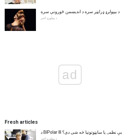
د بیپولرډ ډرایټر سره د اندیښمن ځورونې سره
د بیپلورډ اختر
ad
Fresh articles
د BIPolar III بې نظمۍ یا سایټوتوتیا څه شی دی؟
د بیپلورډ اختر