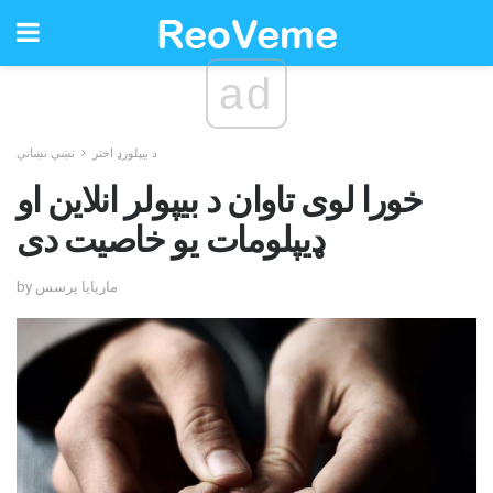
ad
د بیپلورډ اختر
نښې نښانې
خورا لوی تاوان د بیپولر انلاین او
ډیپلومات یو خاصیت دی
by ماریایا پرسس