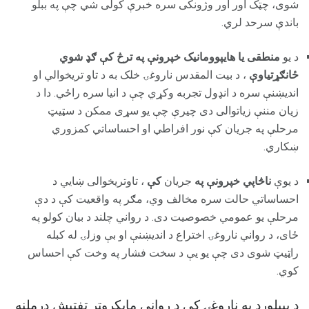
شوی، چټک اور اور وژونکی سره خبرې کولی شي چې په ببلو
باندې سرحد لري.
د یو
منطقی یا هایپوومانیک خپرونې په ترڅ کې ګډ شوي
ځانګړتیاوې
، د بیت المقدس ناروغۍ خلک به د تاو تریخوالي او
اندیښنې سره د انډول تجربه وکړي چې د انیا سره راځي. دا د
زیان مننې زیاتوالی دی چیرې چې یو سړی ممکن د سټیټ
مرحلې په جریان کې نور افراطي او احساساتي کمزوري
ښکاري.
د یوې
ناڅاپي خپرونې په
جریان
کې
، تاوتریخوالی ښايي د
احساساتي حالت سره مخالف وي، مګر په واقعیت کې د دې
مرحلې یو عمومي خصوصیت دی. د رواني چلند د بیان کولو په
ځای، د رواني ناروغۍ اختراع د اندیښنې او بې وزلۍ له کبله
راټیټ شوی دی چې یو یې د سخت فشار په وخت کې احساس
کوي.
د بیپلورډ په ناروغۍ کې د رواني مایکروټر تفتیش درملنه