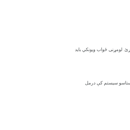
 په واسطه تیری شوی، نو ژر تر ژره 9-1-1 ته ټیلفون وکړئ. لومړنی ځواب ویونکي باید
 ستاسو سیستم کې درمل