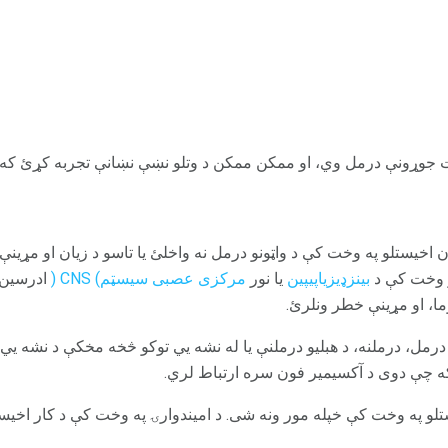
جوړونې درمل وي، او ممکن ممکن د وتلو نښې نښانې تجربه کړئ که چ
 اخیستلو په وخت کې د واټونو درمل نه واخلئ یا تاسو د زیان او مړی
یو وخت کې د
بینزډیزیاپیپین
یا نور
مرکزی عصبی سیسټم) CNS (
ادرسین، 
ا، او مړینې خطر ونلرئ.
ل، درملنه، د هبلیو درملنې یا له نشه یي توکو څخه مخکې د نشه یي تو
 چې دوی د آکسیمیر فون سره ارتباط لري.
تلو په وخت کې خپله مور ونه شی. د امیندوارۍ په وخت کې د کار اخیس