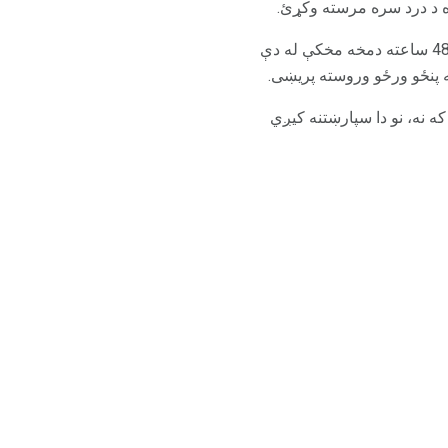
مګر په دې پوه شئ چې د هر توزیع شوي ټلیفون فعال فعل اوس هم ستاسو په سیسټم کې د 24 څخه 48 ساعته دمخه مخکې له دې
پنځو ورځو وروسته پریښی.
ه نه، نو دا سپارښتنه کیږي