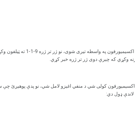
که تاسو شک لرئ چې یوکس د اکسیمیورفون
نه وکړي که چیرې دوی ژر تر ژره خبر کړي.
، اکسیمیورفون کولی شي د منفي اغیزو لامل شي، نو پدې پوهیږئ چې
لاندې ډول دي: