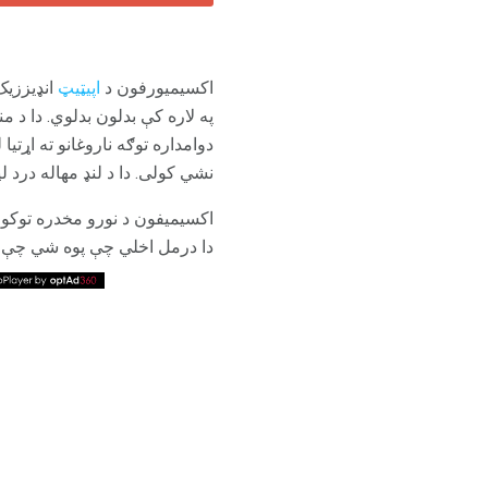
اکسیمیورفون د
اپیټیټ
انډیززیک
په لاره کې بدلون بدلوي. دا د
نشي کولی. دا د لنډ مهاله درد 
اکسیميفون د نورو مخدره توکو س
دا درمل اخلي چې پوه شي چې ستا