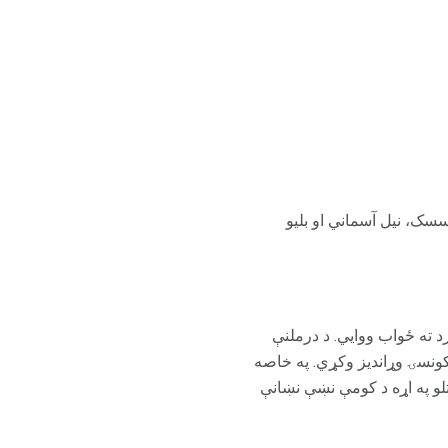
Opana، Numorphan، Num. د کوڅو نومونه د بسسک، نیل آسماني او بلیو
 ته ځواب ووايي. د درملنې
یکونسۍ وړاندیز وکړي. په خاصه
تلو په اړه د کومې نښې نښانې