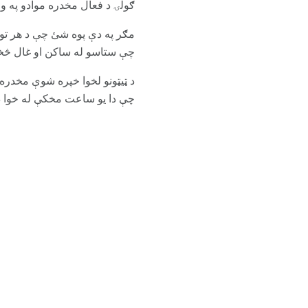
ګولۍ د فعال مخدره موادو په ورو ورو ورو خپر
چې ستاسو له ساکن او غال څخ
د ټیټونو لخوا خپره شوې مخدره 
چې دا یو ساعت مخکې له خوا ډ