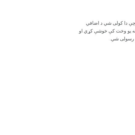
 چې دا کولی شي د اضافي
په یو وخت کې خوشې کړي او
ن رسولی شي.