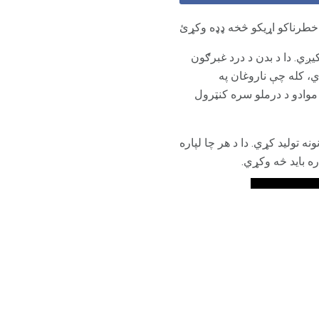
خطرناکو اړیکو څخه ډډه وکړئ
ي. دا د بدن د درد غبرګون
ي، کله چې ناروغان په
 لري چې د غیر مخدره موادو د درملو سره کنټرول
 تولید کړي. دا د هر چا لپاره
ه باید څه وکړي.