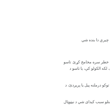
یرې دا بنده شي.
نې خطر سره مخامخ کړئ. تاسو
لکه الکولو کې، یا تاسو د
کو درملنه پیل یا پریږدئ، د
تلو سبب کیدای شي د نیټوټال