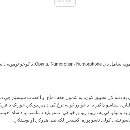
د اککسیمورفون لپاره د نوم نومونه شامل دي orphone
 په دننه کې تطبیق کوي، په شمول هغه دماغ او اعصاب سیسټم چې درد
لپاره، ستاسو ډاکټر به د څو ورځو په ترڅ کې د ډیریدونکي خوراک یا فر
 په بدلولو کې په دریو دریو ورځو کې، تاسو باید د تناسب یا د ساه اخیس
 تاسو نشی کولی تاسو پوره اکسیجن لکه نیلۍ هډوکي او پوستکي.