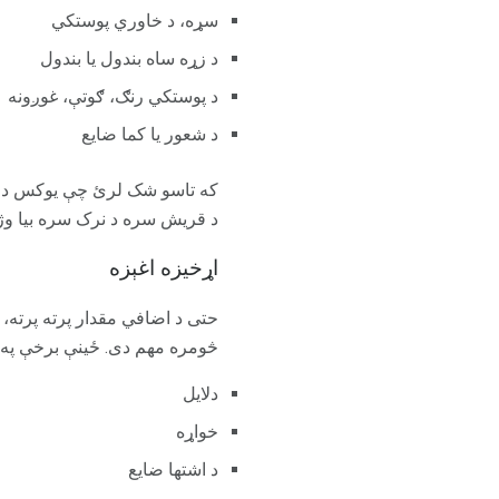
سړه، د خاوري پوستکي
د زړه ساه بندول یا بندول
د پوستکي رنګ، ګوتې، غوږونه
د شعور یا کما ضایع
د قریش سره د نرک سره بیا وژ
اړخيزه اغېزه
حتی د اضافي مقدار پرته پرته
څومره مهم دی. ځینې ​​برخې په 
دلایل
خواړه
د اشتها ضایع