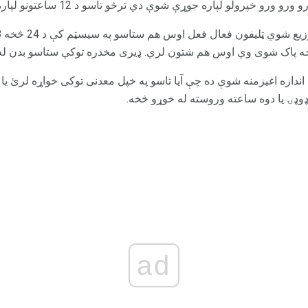
ولو لپاره جوړې شوې دي ترڅو تاسو د 12 ساعتونو لپاره د درد سره مرسته وکړئ.
ه پاک شوی وي اوس هم شتون لري. ډیری مخدره توکي ستاسو بدن له 
اندازه اغیزمنه شوې ده چې آیا تاسو په خپل معدنی توکی خواړه لرئ یا ک
وډۍ یا دوه ساعته وروسته له خوړو څخه.
ad