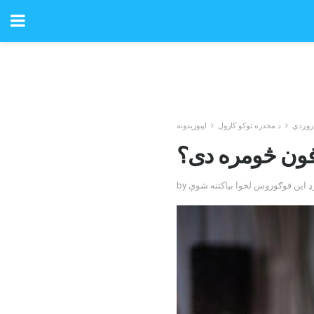
روږدي
د مخدره توکو کارول
اپیوزیدونه
فون څومره دی؟
چارډ این فوګوروس لخوا بیاکتنه شوې