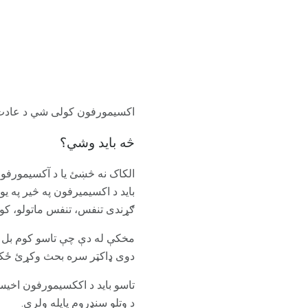
اکسیمورفون کولی شي د عادت 
څه باید وشي؟
الکاک نه څښئ یا د آکسیمورفون
باید د اکسیمیرفون په څیر په 
ګړندی تنفس، تنفس ماتولو، کوم
مخکې له دې چې تاسو کوم بل درم
دوی ډاکټر سره بحث وکړئ ځکه
تاسو باید د اککسیمورفون اخیس
د وتلو سنډروم پایله ولري.