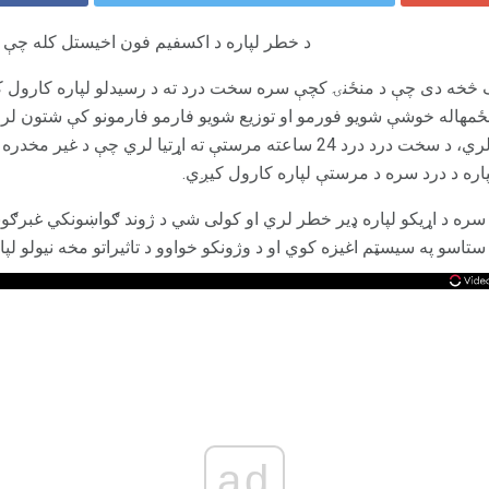
د خطر لپاره د اکسفیم فون اخیستل کله چې 
 څخه دی چې د منځنۍ کچې سره سخت درد ته د رسیدلو لپاره کارول کیږ
 منځمهاله خوشې شویو فورمو او توزیع شویو فارمو فارمونو کې شتون لر
دوامداره توګه ناروغانو ته اړتیا لري، د سخت درد درد 24 ساعته مرستې ته اړتیا
لپاره د درد سره د مرستې لپاره کارول کیږي.
ره د اړیکو لپاره ډیر خطر لري او کولی شي د ژوند ګواښونکي غبرګونونه
سو په سیسټم اغیزه کوي او د وژونکو خواوو د تاثیراتو مخه نیولو لپار
ad