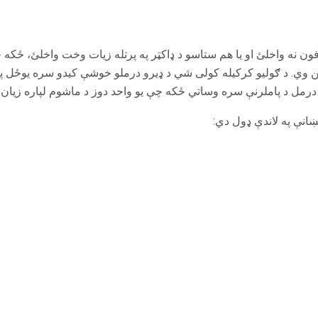
ون نه واخلئ او یا هم ستاسو د ډاکټر په پرتله زیات وخت واخلئ، ځکه
 وي. د ګولیو کرکیله کولی شي د ډیرو درملو خوشې کیدو سره یوځل 
درمل د پاملرنې سره وساتي ځکه چې یو واحد دوز د ماشوم لپاره زیا
انې په لاندې ډول دي: