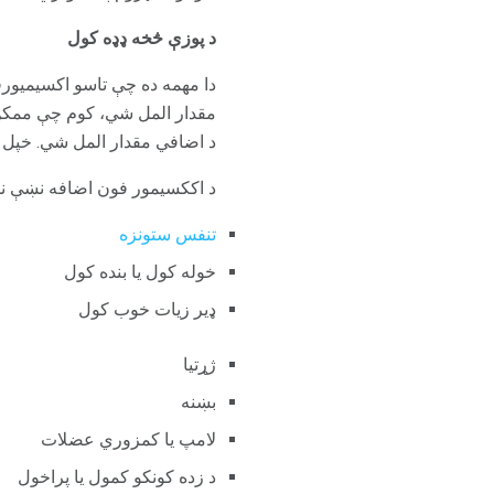
د پوزې څخه ډډه کول
دا مهمه ده چې تاسو اکسیمیورف
مقدار المل شي، کوم چې ممکن
د اضافي مقدار المل شي. خپل 
د اککسیمور فون اضافه نښې نښ
تنفس ستونزه
خوله کول یا بنده کول
ډیر زیات خوب کول
ژړتیا
بښنه
لامپ یا کمزوري عضلات
د زده کونکو کمول یا پراخول