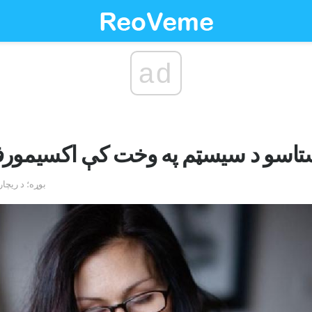
ad
تاسو د سیسټم په وخت کې اکسیمور
by بوړه؛ د ری