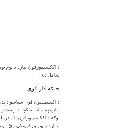
شامل دي.
څنګه کار کوي
د اکسیمیفون فون ستاسو د بدن
لپاره په مناسبه کچه د رسیدلو 
توګه د اککسیمورفون یا د درملو
په اړه راپور ورکوونکي وئ، نو